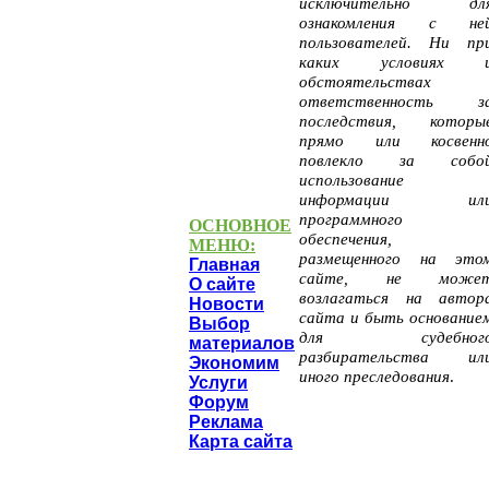
исключительно дл
ознакомления с не
пользователей. Ни пр
каких условиях 
обстоятельствах
ответственность з
последствия, которы
прямо или косвенн
повлекло за собо
использование
информации ил
программного
ОСНОВНОЕ
обеспечения,
МЕНЮ:
размещенного на это
Главная
Проекты, калькуляторы
сайте, не може
О сайте
и многое другое для
возлагаться на автор
Новости
тех, кто собирается
сайта и быть основание
Выбор
строить, делать ремонт
для судебног
материалов
или покупать
разбирательства ил
Экономим
недвижимость.
иного преследования
.
Услуги
Форум
Реклама
E-mail:
Карта сайта
svoydomtoday@mail.ru
© 2013-2025. Все прав
защищены. Копировани