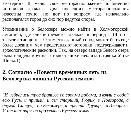
Екатерины II, менял своё месторасположение по мнению
историков дважды. Два последних месторасположения
известны точно, но вот по вопросу, где изначально
располагался город до сих пор ведутся споры.
Упоминание о Белоозере можно найти в Холмогорской
летописи, где оно встречается дважды в период с III по I
тысячелетие до н.э. О том, что данный город может быть еще
более древним, чем представляют историки, подтверждают и
археологические раскопки. Так, на северо-западе Белого озера
была найдена крупная стоянка эпохи неолита (стоянка Устье
Шолы-1).
2. Согласно «Повести временных лет» из
Белозерска «пошла Русская земля».
"И избрались трое братьев со своими родами, и взяли с собой
всю Русь, и пришли, и сел старший, Рюрик, в Новгороде, а
другой, Синеус, - на Белоозере, а третий, Трувор, - в Изборске.
И от тех варягов прозвалась Русская земля."