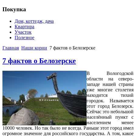
Покупка
Дом, коттедж, дача
Квартира
Участок
Полезное
Главная
Наши корни
7 фактов о Белозерске
7 фактов о Белозерске
В Вологодской
области на северо-
западе нашей страны
уже многие столетия
находится тихий
городок. Называется
этот город Белозерск.
Сейчас это небольшой
населённый пункт с
населением менее
10000 человек. Но так было не всегда. Раньше этот город имел
огромное значение для российского государства. А том, какое